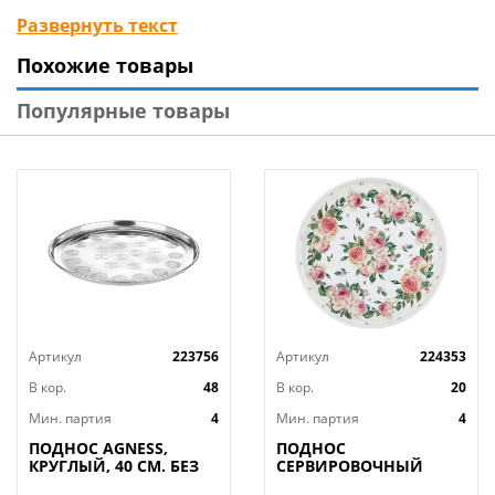
сервировочные подносы придадут элегантный вид
Развернуть текст
любому обеденному столу. Стильный дизайн и
Похожие товары
функциональность позволят подносам занять
достойное место на Вашей кухне.
Популярные товары
Артикул
223756
Артикул
224353
В кор.
48
В кор.
20
Мин. партия
4
Мин. партия
4
ПОДНОС AGNESS,
ПОДНОС
КРУГЛЫЙ, 40 СМ. БЕЗ
СЕРВИРОВОЧНЫЙ
УПАКОВКИ, КОР=48ШТ.
AGNESS, ПИОНЫ, 33*2,