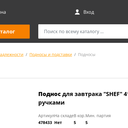
ина
Вход
талог
адлежности
Подносы и подставки
Подносы
Поднос
для завтрака "SHEF" 
ручками
Артикул
На складе
В кор.
Мин. партия
478433
Нет
5
5