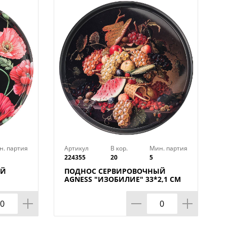
рафия выполняется на двухцветной
ной системой компьютерного
и на листовой жести используются
атериалы ведущих европейских
с «вода-краска», качественный
 возможность печати четких
мого высокого уровня печати.
н. партия
Артикул
В кор.
Мин. партия
224355
20
5
ЫЙ
ПОДНОС СЕРВИРОВОЧНЫЙ
М
AGNESS "ИЗОБИЛИЕ" 33*2,1 СМ