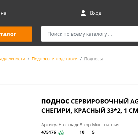
ина
Вход
талог
адлежности
Подносы и подставки
Подносы
ПОДНОС
СЕРВИРОВОЧНЫЙ AG
СНЕГИРИ, КРАСНЫЙ 33*2, 1 С
Артикул
На складе
В кор.
Мин. партия
475176
10
5