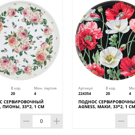
Многокрасочная (полноцветная) литог
машине. Машина оборудована уникаль
управления подачей краски. Для печат
специальные УФ-краски и расходные м
производителей. Автоматический балан
раскат краски, точная подводка листа,
растровых точек позволяют достичь са
В кор.
Мин. партия
Артикул
В кор.
Ми
20
4
224354
20
4
С СЕРВИРОВОЧНЫЙ
ПОДНОС СЕРВИРОВОЧН
, ПИОНЫ, 33*2, 1 СМ
AGNESS, МАКИ, 33*2, 1 С