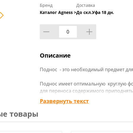
Бренд
Доставка
Каталог Agness >
До скл.Уфа 18 дн.
Описание
Поднос - это необходимый предмет для
Поднос имеет оптимальную круглую фо
для переноса содержимого приподнятые
Развернуть текст
Благодаря глянцевой поверхности, под
ые товары
достаточно протереть влажной тряпкой
ТМ AGNESS – отличный выбор!