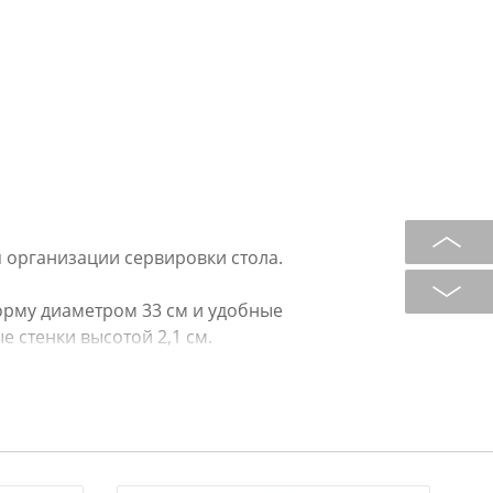
 организации сервировки стола.
рму диаметром 33 см и удобные
 стенки высотой 2,1 см.
нос неприхотлив в уходе –
.