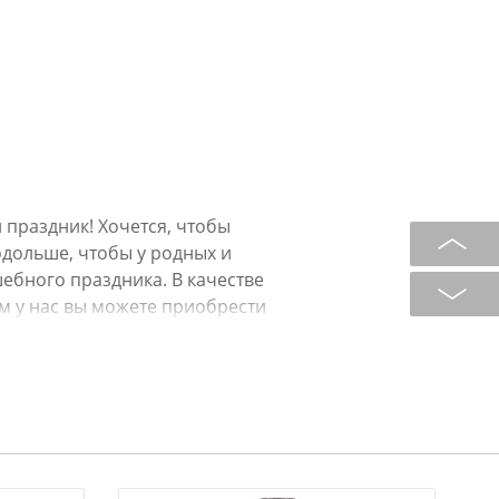
праздник! Хочется, чтобы
дольше, чтобы у родных и
ебного праздника. В качестве
м у нас вы можете приобрести
его можно насыпать горсть золотых
ложить небольшие новогодние
овогоднюю ночь порадует и