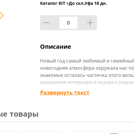
Каталог KIT >
До скл.Уфа 18 дн.
Описание
Новый год самый любимый и семейный 
новогодняя атмосфера окружала нас по
знакомых осталась частичка этого волш
украшения интерьера и подарка родны
подносы с Новогодней тематикой. На н
Развернуть текст
орехов, конфеты, поставить свечи, по
подарки - на выбор. Такой поднос в н
взрослых, и детвору.
ые товары