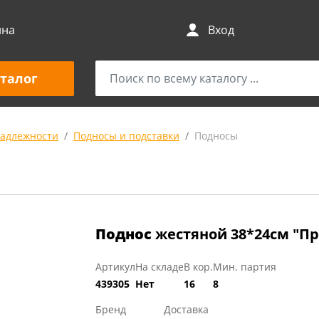
ина
Вход
талог
адлежности
Подносы и подставки
Подносы
Поднос
жестяной 38*24см "П
Артикул
На складе
В кор.
Мин. партия
439305
Нет
16
8
Бренд
Доставка