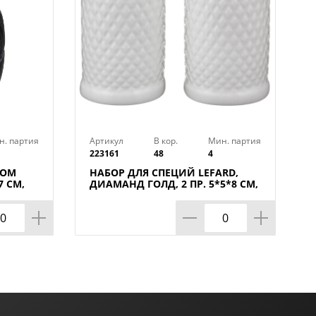
н. партия
Артикул
В кор.
Мин. партия
223161
48
4
КОМ
НАБОР ДЛЯ СПЕЦИЙ LEFARD,
 СМ,
ДИАМАНД ГОЛД, 2 ПР. 5*5*8 СМ,
КОР=48НАБ.