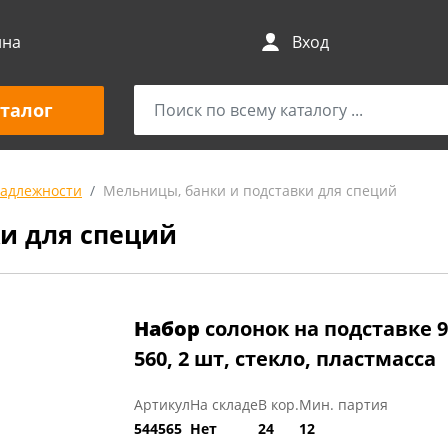
ина
Вход
талог
адлежности
Мельницы, банки и подставки для специй
и для специй
Набор
солонок на подставке 9
560, 2 шт, стекло, пластмасса
Артикул
На складе
В кор.
Мин. партия
544565
Нет
24
12