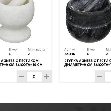
В кор.
Мин. партия
Артикул
В кор.
Ми
6
2
223116
6
2
 AGNESS С ПЕСТИКОМ
СТУПКА AGNESS С ПЕСТИ
Р=9 СМ ВЫСОТА=10 СМ,
ДИАМЕТР=9 СМ ВЫСОТА=7
АБОР.
КОР=6НАБОР.