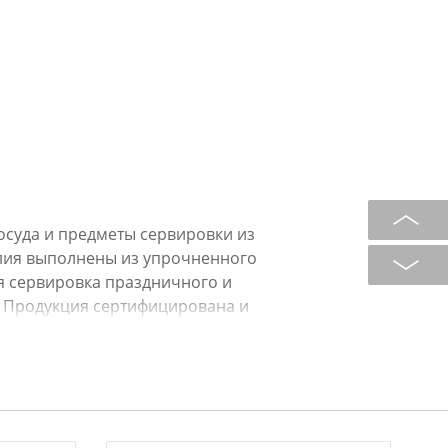
посуда и предметы сервировки из
елия выполнены из упрочненного
я сервировка праздничного и
! Продукция сертифицирована и
дуктами. Нельзя ставить в
я мыть в посудомоечной машине.