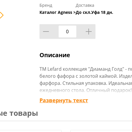
Бренд
Доставка
Каталог Agness >
До скл.Уфа 18 дн.
Описание
TM Lefard коллекция "Диаманд Голд" - 
белого фафора с золотой каймой. Изд
фарфора. Стильная упаковка. Идеальна
ежедневного стола. Отличный подарок
безопасна для контакта с пищевыми про
Развернуть текст
микроволновую печь, не рекомендуетс
ые товары