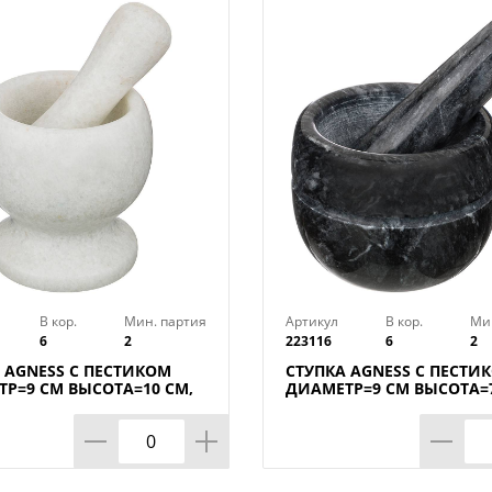
В кор.
Мин. партия
Артикул
В кор.
Ми
6
2
223116
6
2
 AGNESS С ПЕСТИКОМ
СТУПКА AGNESS С ПЕСТИ
Р=9 СМ ВЫСОТА=10 СМ,
ДИАМЕТР=9 СМ ВЫСОТА=7
АБОР.
КОР=6НАБОР.