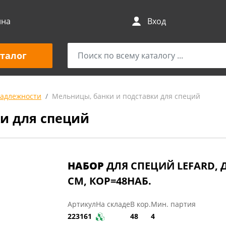
ина
Вход
талог
адлежности
Мельницы, банки и подставки для специй
и для специй
НАБОР
ДЛЯ СПЕЦИЙ LEFARD, Д
СМ, КОР=48НАБ.
Артикул
На складе
В кор.
Мин. партия
223161
48
4