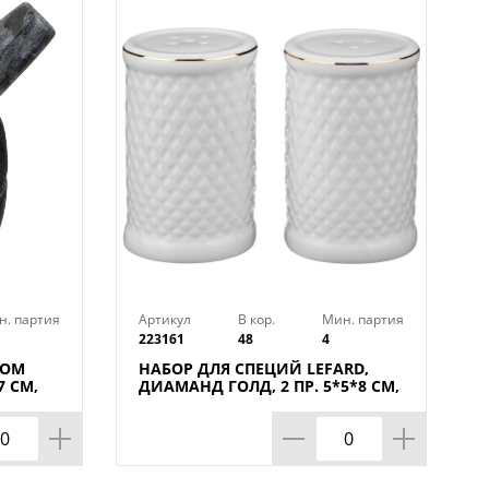
н. партия
Артикул
В кор.
Мин. партия
223161
48
4
КОМ
НАБОР ДЛЯ СПЕЦИЙ LEFARD,
 СМ,
ДИАМАНД ГОЛД, 2 ПР. 5*5*8 СМ,
КОР=48НАБ.