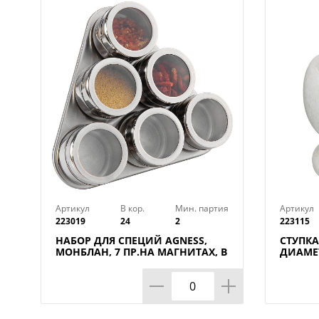
Артикул
В кор.
Мин. партия
Артикул
223019
24
2
223115
НАБОР ДЛЯ СПЕЦИЙ AGNESS,
СТУПКА
МОНБЛАН, 7 ПР.НА МАГНИТАХ, В
ДИАМЕТ
Т.Ч. МЕТАЛ.ПОДСТАВКА 20*22*5
КОР=6Н
СМ, КОР=24НАБ.