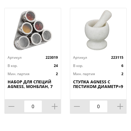
Артикул
223019
Артикул
223115
В кор.
24
В кор.
6
Мин. партия
2
Мин. партия
2
НАБОР ДЛЯ СПЕЦИЙ
СТУПКА AGNESS С
AGNESS, МОНБЛАН, 7
ПЕСТИКОМ ДИАМЕТР=9
ПР.НА МАГНИТАХ, В
СМ ВЫСОТА=10 СМ,
Т.Ч. МЕТАЛ.ПОДСТАВКА
КОР=6НАБОР.
20*22*5 СМ,
КОР=24НАБ.