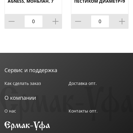
AGNESS, МОНБЛАН, 7
ПЕСТИКОМ ДИАМЕТР=9
ПР.НА МАГНИТАХ, В
СМ ВЫСОТА=10 СМ,
Т.Ч. МЕТАЛ.ПОДСТАВКА
КОР=6НАБОР.
20*22*5 СМ,
КОР=24НАБ.
Сервис и поддержка
Как сделать заказ
Доставка опт.
О компании
О нас
Контакты опт.