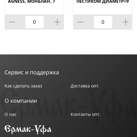
Страна производства : Китай
AGNESS, МОНБЛАН, 7
ПЕСТИКОМ ДИАМЕТР=9
ПР.НА МАГНИТАХ, В
СМ ВЫСОТА=10 СМ,
Т.Ч. МЕТАЛ.ПОДСТАВКА
КОР=6НАБОР.
20*22*5 СМ,
КОР=24НАБ.
Сервис и поддержка
Как сделать заказ
Доставка опт.
О компании
О нас
Контакты опт.