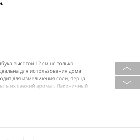
н.
бука высотой 12 см не только
Идеальна для использования дома
ходит для измельчения соли, перца
рыть их свежий аромат. Лаконичный
олнит кухонный интерьер, а
уютный акцент. Мельница оснащена
помола достаточно вращать
легко настроите величину помола,
 помола или ослабьте для крупного.