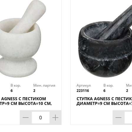
Тип товара : Мельница для специй
Бренд : SATOSHI
Материал : Бамбук
Размер упаковки : 5,3х6,2х13,6 см
Размер : 12 см
Цвет : Коричневый
Вес в упаковке : 0,18 кг
Страна производства : Китай
В кор.
Мин. партия
Артикул
В кор.
Ми
6
2
223116
6
2
 AGNESS С ПЕСТИКОМ
СТУПКА AGNESS С ПЕСТИ
Р=9 СМ ВЫСОТА=10 СМ,
ДИАМЕТР=9 СМ ВЫСОТА=7
АБОР.
КОР=6НАБОР.