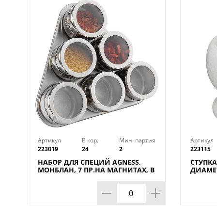
Артикул
В кор.
Мин. партия
Артикул
223019
24
2
223115
НАБОР ДЛЯ СПЕЦИЙ AGNESS,
СТУПКА
МОНБЛАН, 7 ПР.НА МАГНИТАХ, В
ДИАМЕТ
Т.Ч. МЕТАЛ.ПОДСТАВКА 20*22*5
КОР=6Н
СМ, КОР=24НАБ.