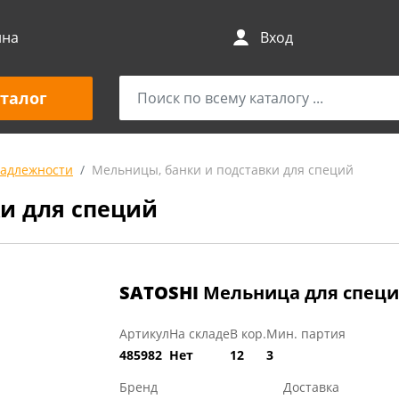
ина
Вход
талог
адлежности
Мельницы, банки и подставки для специй
и для специй
SATOSHI
Мельница для специй
Артикул
На складе
В кор.
Мин. партия
485982
Нет
12
3
Бренд
Доставка