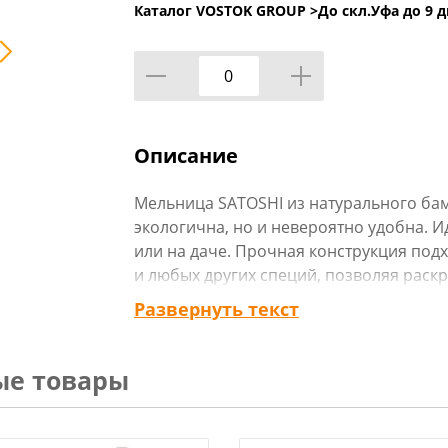
Каталог VOSTOK GROUP >
До скл.Уфа до 9 д
Описание
Мельница SATOSHI из натурального бам
экологична, но и невероятно удобна. 
или на даче. Прочная конструкция под
и любых других специй, позволяя раск
и естественный дизайн гармонично доп
Развернуть текст
природная текстура бамбука придаст 
простым и надёжным механизмом: для 
верхнюю часть по часовой стрелке. Вы 
ые товары
регулируя гайку – затяните для мелкого
Технические характеристики: