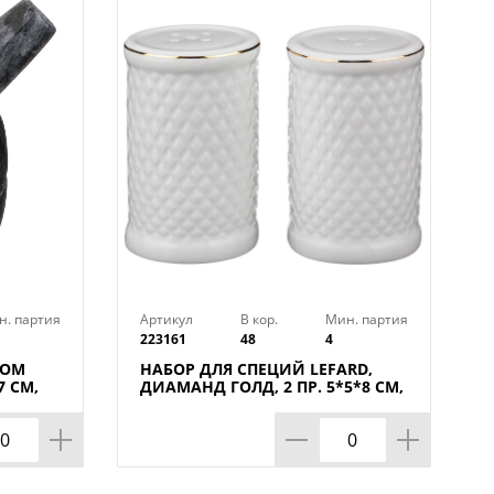
н. партия
Артикул
В кор.
Мин. партия
223161
48
4
КОМ
НАБОР ДЛЯ СПЕЦИЙ LEFARD,
 СМ,
ДИАМАНД ГОЛД, 2 ПР. 5*5*8 СМ,
КОР=48НАБ.