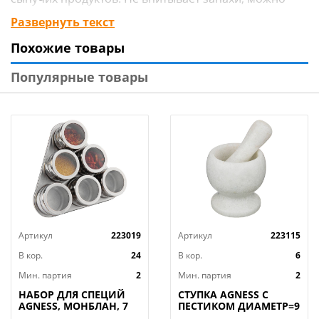
мыть в посудомоечной машине.
Развернуть текст
Похожие товары
Популярные товары
Артикул
223019
Артикул
223115
В кор.
24
В кор.
6
Мин. партия
2
Мин. партия
2
НАБОР ДЛЯ СПЕЦИЙ
СТУПКА AGNESS С
AGNESS, МОНБЛАН, 7
ПЕСТИКОМ ДИАМЕТР=9
ПР.НА МАГНИТАХ, В
СМ ВЫСОТА=10 СМ,