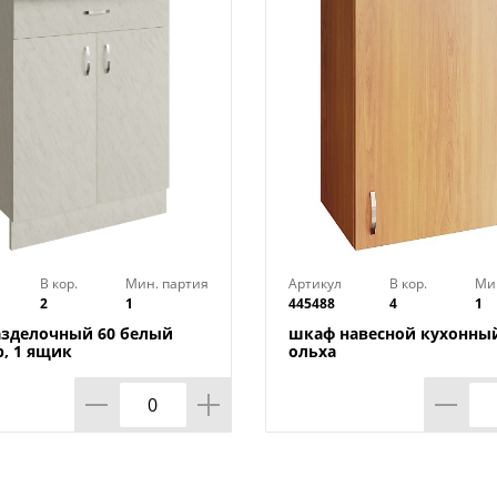
В кор.
Мин. партия
Артикул
В кор.
Ми
2
1
445488
4
1
азделочный 60 белый
шкаф навесной кухонный
, 1 ящик
ольха