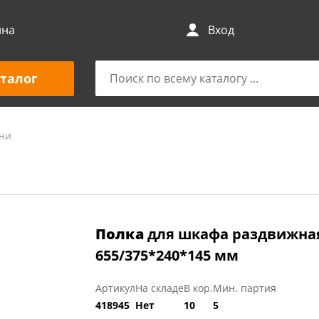
ина
Вход
талог
хни
Полка
для шкафа раздвижная
655/375*240*145 мм
Артикул
На складе
В кор.
Мин. партия
418945
Нет
10
5