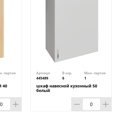
н. партия
Артикул
В кор.
Мин. партия
445489
6
1
 40
шкаф навесной кухонный 50
белый