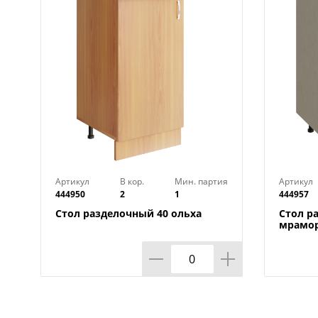
Артикул
В кор.
Мин. партия
Артикул
444950
2
1
444957
Стол разделочный 40 ольха
Стол р
мрамор