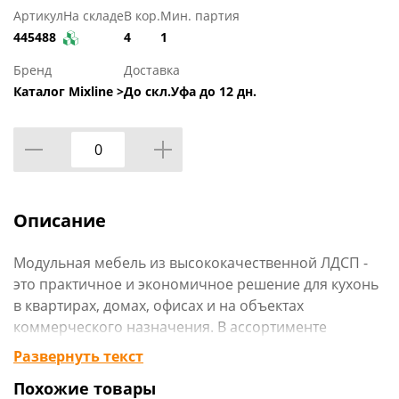
Артикул
На складе
В кор.
Мин. партия
445488
4
1
Бренд
Доставка
Каталог Mixline >
До скл.Уфа до 12 дн.
Описание
Модульная мебель из высококачественной ЛДСП -
это практичное и экономичное решение для кухонь
в квартирах, домах, офисах и на объектах
коммерческого назначения. В ассортименте
представлены напольные и навесные элементы,
Развернуть текст
позволяющие собрать гарнитур под любые задачи.
Похожие товары