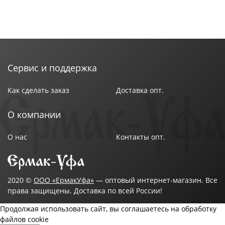
- Доступны в двух вариантах исполнения: с полками
или с посудосушкой.
- При необходимости посудосушку можно
приобрести отдельно и установить в шкаф
Сервис и поддержка
самостоятельно.
Как сделать заказ
Доставка опт.
О компании
Преимущества мебели:
О нас
Контакты опт.
1. Качественная облицовка - кромка ПВХ защищает
торцы от влаги и механических повреждений.
2. Широкий выбор размеров и цветовых решений
2020 ©
ООО «ЕрмакУфа»
— оптовый интернет-магазин. Все
права защищены. Доставка по всей России!
материала.
Продолжая использовать сайт, вы соглашаетесь на обработку
3. Доступная цена при сохранении
файлов cookie