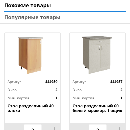
Похожие товары
Популярные товары
Напольная мебель (столы разделочные и тумбы):
- Изделия оснащены цоколем, который защищает
корпус от контакта с полом и облегчает уборку.
- Регулируемые ножки позволяют выставить мебель
по уровню даже на неровных основаниях.
Артикул
444950
Артикул
444957
- Глубина тумб 436 мм, что дает возможность
устанавливать их не вплотную к стене, оставляя
В кор.
2
В кор.
2
пространство для прокладки коммуникаций
Мин. партия
1
Мин. партия
1
(канализационных труб и т.д.).
Стол разделочный 40
Стол разделочный 60
ольха
белый мрамор, 1 ящик