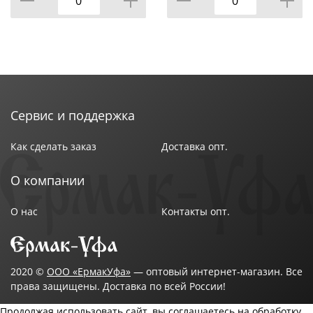
Навесные шкафы:
- Доступны в двух вариантах исполнения: с полками
или с посудосушкой.
- При необходимости посудосушку можно
приобрести отдельно и установить в шкаф
Сервис и поддержка
самостоятельно.
Как сделать заказ
Доставка опт.
О компании
Преимущества мебели:
О нас
Контакты опт.
1. Качественная облицовка - кромка ПВХ защищает
торцы от влаги и механических повреждений.
2. Широкий выбор размеров и цветовых решений
2020 ©
ООО «ЕрмакУфа»
— оптовый интернет-магазин. Все
права защищены. Доставка по всей России!
материала.
Продолжая использовать сайт, вы соглашаетесь на обработку