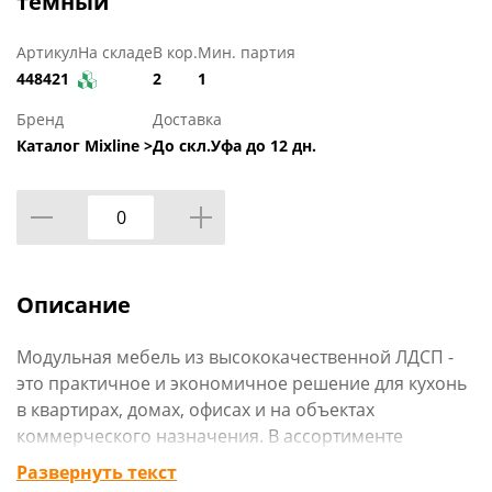
темный
Артикул
На складе
В кор.
Мин. партия
448421
2
1
Бренд
Доставка
Каталог Mixline >
До скл.Уфа до 12 дн.
Описание
Модульная мебель из высококачественной ЛДСП -
это практичное и экономичное решение для кухонь
в квартирах, домах, офисах и на объектах
коммерческого назначения. В ассортименте
представлены напольные и навесные элементы,
Развернуть текст
позволяющие собрать гарнитур под любые задачи.