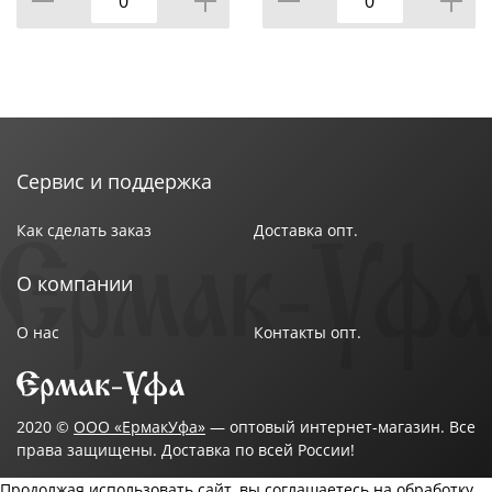
Навесные шкафы:
- Доступны в двух вариантах исполнения: с полками
или с посудосушкой.
- При необходимости посудосушку можно
приобрести отдельно и установить в шкаф
Сервис и поддержка
самостоятельно.
Как сделать заказ
Доставка опт.
О компании
Преимущества мебели:
О нас
Контакты опт.
1. Качественная облицовка - кромка ПВХ защищает
торцы от влаги и механических повреждений.
2. Широкий выбор размеров и цветовых решений
2020 ©
ООО «ЕрмакУфа»
— оптовый интернет-магазин. Все
права защищены. Доставка по всей России!
материала.
Продолжая использовать сайт, вы соглашаетесь на обработку