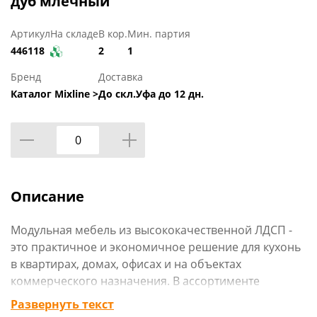
дуб млечный
Артикул
На складе
В кор.
Мин. партия
446118
2
1
Бренд
Доставка
Каталог Mixline >
До скл.Уфа до 12 дн.
Описание
Модульная мебель из высококачественной ЛДСП -
это практичное и экономичное решение для кухонь
в квартирах, домах, офисах и на объектах
коммерческого назначения. В ассортименте
представлены напольные и навесные элементы,
Развернуть текст
позволяющие собрать гарнитур под любые задачи.