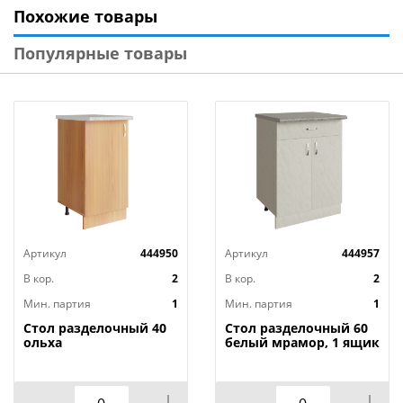
Похожие товары
Популярные товары
Напольная мебель (столы разделочные и тумбы):
- Изделия оснащены цоколем, который защищает
корпус от контакта с полом и облегчает уборку.
- Регулируемые ножки позволяют выставить мебель
по уровню даже на неровных основаниях.
Артикул
444950
Артикул
444957
- Глубина тумб 436 мм, что дает возможность
устанавливать их не вплотную к стене, оставляя
В кор.
2
В кор.
2
пространство для прокладки коммуникаций
Мин. партия
1
Мин. партия
1
(канализационных труб и т.д.).
Стол разделочный 40
Стол разделочный 60
ольха
белый мрамор, 1 ящик