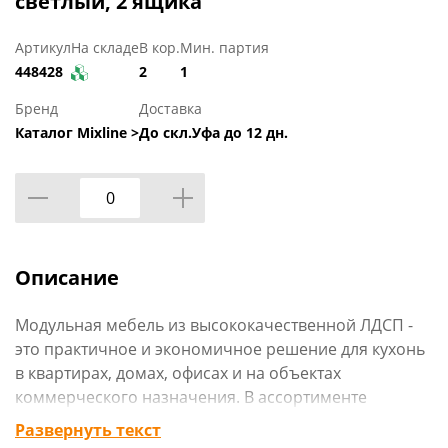
светлый, 2 ящика
Артикул
На складе
В кор.
Мин. партия
448428
2
1
Бренд
Доставка
Каталог Mixline >
До скл.Уфа до 12 дн.
Описание
Модульная мебель из высококачественной ЛДСП -
это практичное и экономичное решение для кухонь
в квартирах, домах, офисах и на объектах
коммерческого назначения. В ассортименте
представлены напольные и навесные элементы,
Развернуть текст
позволяющие собрать гарнитур под любые задачи.