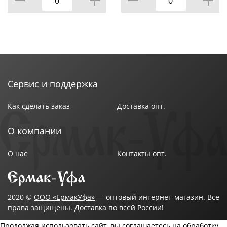
Навесные шкафы:
- Доступны в двух вариантах исполнения: с полками
или с посудосушкой.
- При необходимости посудосушку можно
приобрести отдельно и установить в шкаф
Сервис и поддержка
самостоятельно.
Как сделать заказ
Доставка опт.
О компании
Преимущества мебели:
О нас
Контакты опт.
1. Качественная облицовка - кромка ПВХ защищает
торцы от влаги и механических повреждений.
2. Широкий выбор размеров и цветовых решений
2020 ©
ООО «ЕрмакУфа»
— оптовый интернет-магазин. Все
права защищены. Доставка по всей России!
материала.
Продолжая использовать сайт, вы соглашаетесь на обработку