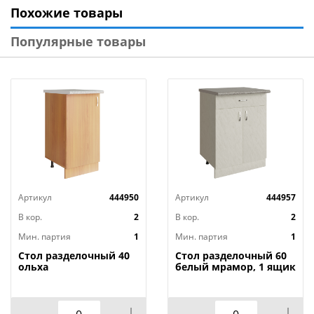
Похожие товары
Популярные товары
Напольная мебель (столы разделочные и тумбы):
- Изделия оснащены цоколем, который защищает
корпус от контакта с полом и облегчает уборку.
- Регулируемые ножки позволяют выставить мебель
по уровню даже на неровных основаниях.
Артикул
444950
Артикул
444957
- Глубина тумб 436 мм, что дает возможность
устанавливать их не вплотную к стене, оставляя
В кор.
2
В кор.
2
пространство для прокладки коммуникаций
Мин. партия
1
Мин. партия
1
(канализационных труб и т.д.).
Стол разделочный 40
Стол разделочный 60
ольха
белый мрамор, 1 ящик