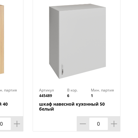
защищает корпус от контакта с
вить мебель по уровню даже на
жность устанавливать их не вплотную
рокладки коммуникаций
н. партия
Артикул
В кор.
Мин. партия
445489
6
1
я: с полками или с посудосушкой.
 40
шкаф навесной кухонный 50
белый
но приобрести отдельно и