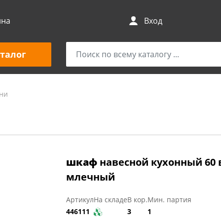
ина
Вход
талог
хни
шкаф
навесной кухонный 60 в
млечный
Артикул
На складе
В кор.
Мин. партия
446111
3
1