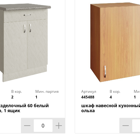
- Изделия оснащены цоколем, который 
полом и облегчает уборку.
- Регулируемые ножки позволяют выста
неровных основаниях.
- Глубина тумб 436 мм, что дает возмо
к стене, оставляя пространство для п
(канализационных труб и т.д.).
Навесные шкафы:
В кор.
Мин. партия
Артикул
В кор.
Ми
2
1
445488
4
1
- Доступны в двух вариантах исполнени
азделочный 60 белый
шкаф навесной кухонный
, 1 ящик
ольха
- При необходимости посудосушку мож
установить в шкаф самостоятельно.