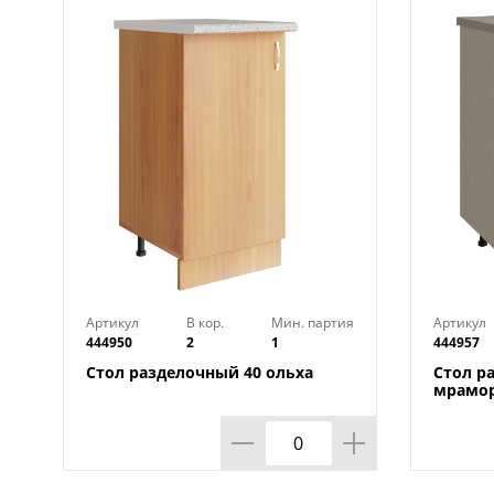
Артикул
В кор.
Мин. партия
Артикул
444950
2
1
444957
Стол разделочный 40 ольха
Стол р
мрамор