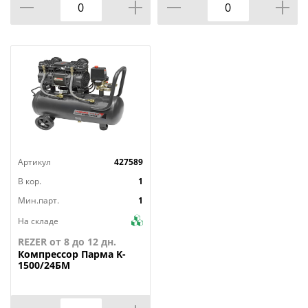
Артикул
427589
В кор.
1
Мин.парт.
1
На складе
REZER от 8 до 12 дн.
Компрессор
Парма K-
1500/24БМ