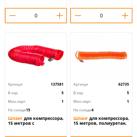
Matrix/1, 1/50
Артикул
137581
Артикул
62735
В кор.
5
В кор.
5
Мин.парт.
1
Мин.парт.
1
На складе
15
На складе
4
Шланг
для компрессора,
Шланг
для компрессора,
15 метров с
15 метров, полиуретан,
быстросъемн. соед.
быстросьём 1700-01-15
Matrix/1, 1/20
STURM, 1/25