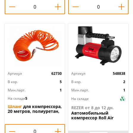
Артикул
62730
Артикул
548838
В кор.
5
В кор.
2
Мин.парт.
1
Мин.парт.
1
На складе
5
На складе
Шланг
для компрессора,
REZER от 8 до 12 дн.
20 метров, полиуретан,
Автомобильный
быстросьём 1700-01-20
компрессор Roll Air
STURM, 1/25
45/16 FUBAG