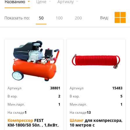
Названию
Цене
Артиклу
Вид:
Показать по:
50
100
200
Артикул
38801
Артикул
15483
В кор.
2
В кор.
5
Мин.парт.
1
Мин.парт.
1
На складе
1
На складе
13
Компрессор
FEST
Шланг
для компрессора,
КМ-1800/50 50л. , 1,8кВт,
10 метров с
1цил, маслян, 1/1
быстросъемн. соед.