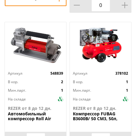
Артикул
548839
Артикул
378102
В кор.
2
В кор.
1
Мин.парт.
1
Мин.парт.
1
На складе
На складе
REZER от 8 до 12 дн.
REZER от 8 до 12 дн.
Автомобильный
Компрессор
FUBAG
компрессор Roll Air
B3600B/ 50 СМ3, 50л,
65/19 FUBAG
2.2кВт