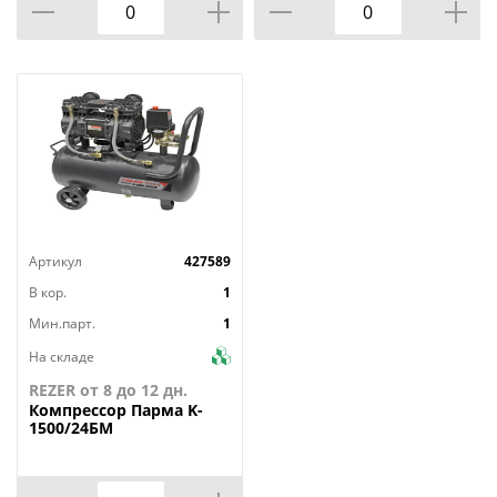
Артикул
427589
В кор.
1
Мин.парт.
1
На складе
REZER от 8 до 12 дн.
Компрессор
Парма K-
1500/24БМ