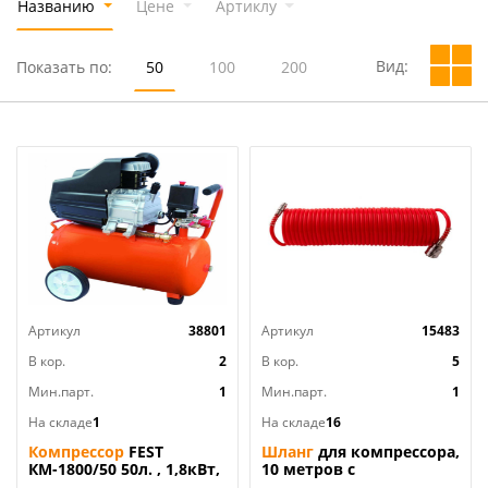
Названию
Цене
Артиклу
Вид:
Показать по:
50
100
200
Артикул
38801
Артикул
15483
В кор.
2
В кор.
5
Мин.парт.
1
Мин.парт.
1
На складе
1
На складе
16
Компрессор
FEST
Шланг
для компрессора,
КМ-1800/50 50л. , 1,8кВт,
10 метров с
1цил, маслян, 1/1
быстросъемн. соед.