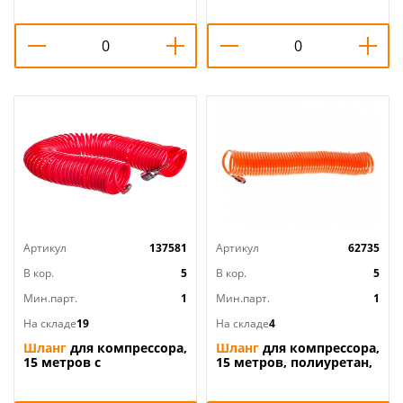
Matrix/1, 1/50
Артикул
137581
Артикул
62735
В кор.
5
В кор.
5
Мин.парт.
1
Мин.парт.
1
На складе
19
На складе
4
Шланг
для компрессора,
Шланг
для компрессора,
15 метров с
15 метров, полиуретан,
быстросъемн. соед.
быстросьём 1700-01-15
Matrix/1, 1/20
STURM, 1/25