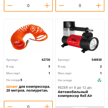
Артикул
62730
Артикул
548838
В кор.
5
В кор.
2
Мин.парт.
1
Мин.парт.
1
На складе
5
На складе
Шланг
для компрессора,
REZER от 8 до 12 дн.
20 метров, полиуретан,
Автомобильный
быстросьём 1700-01-20
компрессор Roll Air
STURM, 1/25
45/16 FUBAG