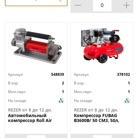
Артикул
548839
Артикул
378102
В кор.
2
В кор.
1
Мин.парт.
1
Мин.парт.
1
На складе
На складе
REZER от 8 до 12 дн.
REZER от 8 до 12 дн.
Автомобильный
Компрессор
FUBAG
компрессор Roll Air
B3600B/ 50 СМ3, 50л,
65/19 FUBAG
2.2кВт