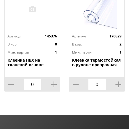
Артикул
145376
Артикул
170829
В кор.
0
В кор.
2
Мин. партия
1
Мин. партия
1
Клеенка ПВХ на
Клеенка термостойкая
тканевой основе
в рулоне прозрачная,
1,4мх20м Adele, PRINT,
толщина
401 УЦЕНКА,
0,80мм*1,40м*20м ТМ
потертости, грязные
HOZBAT
края