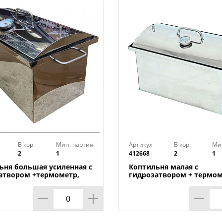
закрепит продукты на решетке, будь то
моется и прослужит долгое время.
Опахало для раздувания гриля и мангал
В кор.
Мин. партия
Артикул
В кор.
Ми
2
1
412668
2
1
ьня большая усиленная с
Коптильня малая с
атвором +термометр,
гидрозатвором + термом
р
Алковар