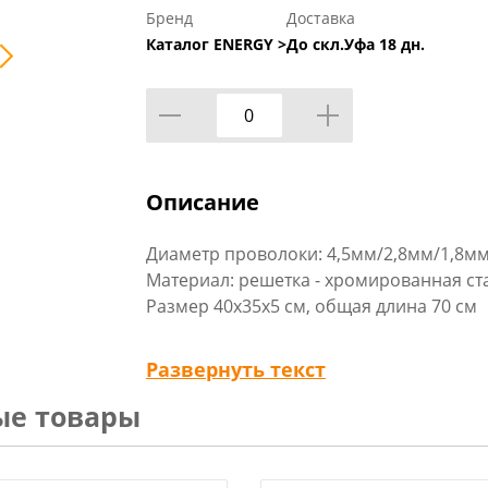
Бренд
Доставка
Каталог ENERGY >
До скл.Уфа 18 дн.
Описание
Диаметр проволоки: 4,5мм/2,8мм/1,8м
Материал: решетка - хромированная ст
Размер 40х35х5 см, общая длина 70 см
Глубокая и регулируемая по высоте ре
Развернуть текст
приготовить вкуснейшие блюда на отк
ые товары
ручка не нагревается при использовани
тому, что решетка переворачивает вс
значительно экономится время при го