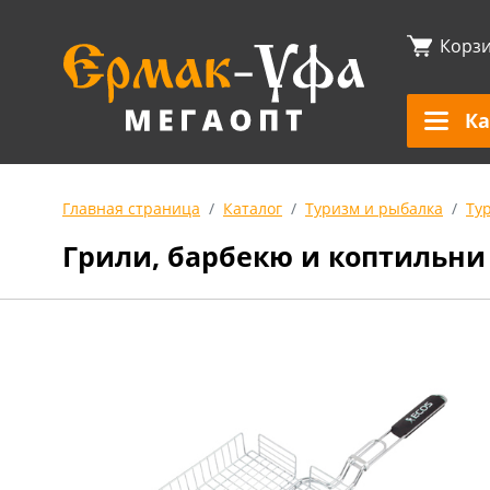
Корз
Ка
Главная страница
Каталог
Туризм и рыбалка
Ту
Грили, барбекю и коптильни