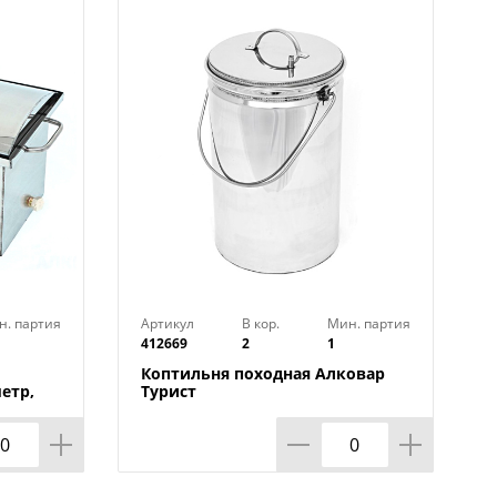
 мясо, овощи или рыба. Легко
а в подарок!
н. партия
Артикул
В кор.
Мин. партия
412669
2
1
Коптильня походная Алковар
етр,
Турист