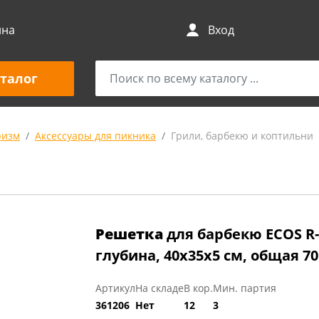
ина
Вход
талог
ризм
Аксессуары для пикника
Грили, барбекю и коптильни
Решетка
для барбекю ECOS R-
глубина, 40х35х5 см, общая 70
Артикул
На складе
В кор.
Мин. партия
361206
Нет
12
3