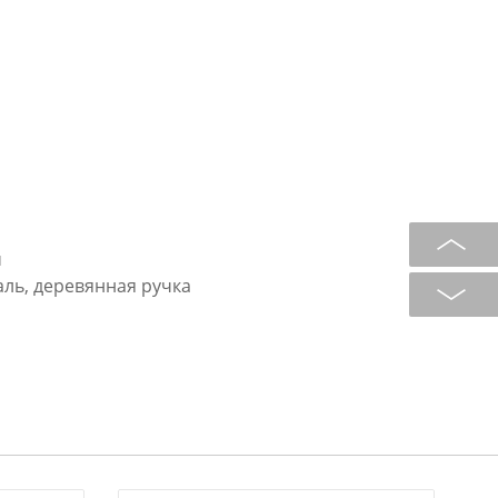
м
аль, деревянная ручка
шетка для барбекю поможет легко
рытом огне. Удобная деревянная
и и не скользит в руках. Благодаря
е содержимое одним движением,
товке. Удобный зажим прочно