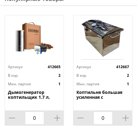
Артикул
412665
Артикул
412667
В кор.
2
В кор.
2
Мин. партия
1
Мин. партия
1
Дымогенератор
Коптильня большая
коптильщик 1.7 л,
усиленная с
Алковар
гидрозатвором
+термометр, Алковар