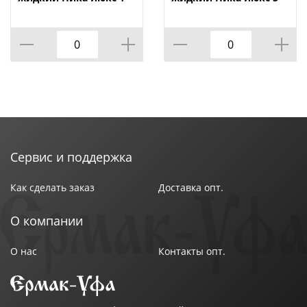
кг, 1/12
кг, 1/4
- Машинная стирка: 70–110 мл на 5 кг сухого белья.
Производитель: Геникс
Страна производства: Россия
Сервис и поддержка
Как сделать заказ
Доставка опт.
О компании
О нас
Контакты опт.