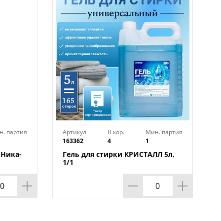
дится.
ается.
ивания и перемешивания сохраняет
ы.
хого белья.
н. партия
Артикул
В кор.
Мин. партия
163362
4
1
 Ника-
Гель для стирки КРИСТАЛЛ 5л,
1/1