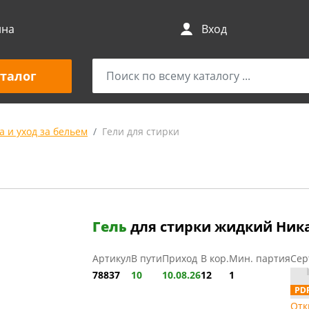
ина
Вход
талог
а и уход за бельем
Гели для стирки
Гель
для стирки жидкий Ника-
Артикул
В пути
Приход
В кор.
Мин. партия
Сер
78837
10
10.08.26
12
1
Отк