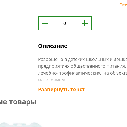
Ска
Описание
Разрешено в детских школьных и дошк
предприятиях общественного питания
лечебно-профилактических, на объекта
населением.
Для стирки изделий из всех видов ткан
Развернуть текст
трикотажа вручную и в стиральных маш
ые товары
Преимущества:
- Усиливает белизну и яркость окраски 
- Белье после стирки не накапливает ст