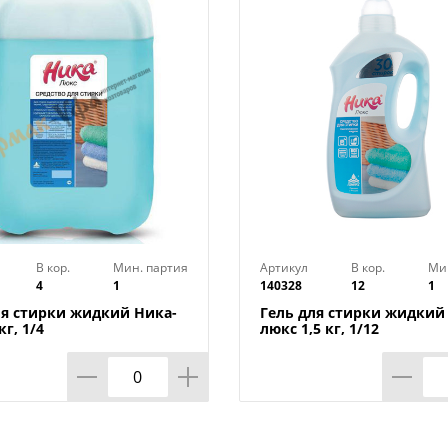
линяет, становится мягким, хорошо гла
- Трикотаж не скатывается и не вытягив
- Свободно от хлора.
- Средство замерзает, после размораж
свои свойства.
Способ применения:
- Стирка вручную: 30–60 мл на 4-5 л вод
- Машинная стирка: 70–110 мл на 5 кг су
Производитель: Геникс
Страна производства: Россия
В кор.
Мин. партия
Артикул
В кор.
Ми
4
1
140328
12
1
ля стирки жидкий Ника-
Гель для стирки жидкий
кг, 1/4
люкс 1,5 кг, 1/12