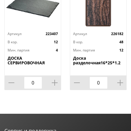
Артикул
223407
Артикул
226182
В кор.
12
В кор.
48
Мин. партия
4
Мин. партия
12
ДОСКА
Доска
СЕРВИРОВОЧНАЯ
разделочная16*25*1.2
AGNESS, MIDHIGHT,
СМ
20*30 СМ, БЕЗ
УПАКОВКИ, КОР=12ШТ.
Сервис и поддержка