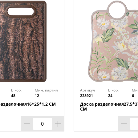
и стильно дополнит кухонный интерьер
посудомоечной машине.
В кор.
Мин. партия
Артикул
В кор.
Ми
48
12
228921
24
6
разделочная16*25*1.2 СМ
Доска разделочная27,5*37
СМ