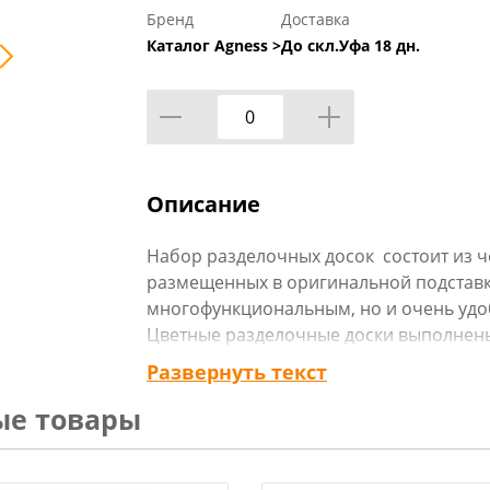
Бренд
Доставка
Каталог Agness >
До скл.Уфа 18 дн.
Описание
Набор разделочных досок состоит из ч
размещенных в оригинальной подставке
многофункциональным, но и очень удоб
Цветные разделочные доски выполнены
могут использоваться для нарезки сыро
Развернуть текст
варенных и копченых продуктов, хлеб
ые товары
"ярлычок", имеющийся на каждой из дос
извлекать их из подставки, а также слу
незаменимым и полезным аксессуаром н