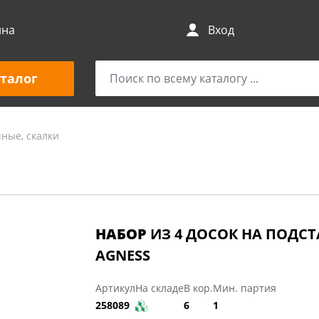
ина
Вход
талог
ные, скалки
НАБОР
ИЗ 4 ДОСОК НА ПОДСТ
AGNESS
Артикул
На складе
В кор.
Мин. партия
258089
6
1