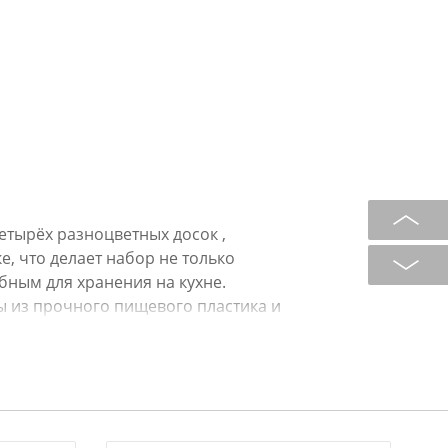
етырёх разноцветных досок ,
, что делает набор не только
ным для хранения на кухне.
 из прочного пищевого пластика и
го мяса и рыбы, овощей, фруктов,
а и т.д.Небольшой выступающий
ок, позволяет с легкостью
жит удобной ручкой.Набор станет
а вашей кухне, который к тому же