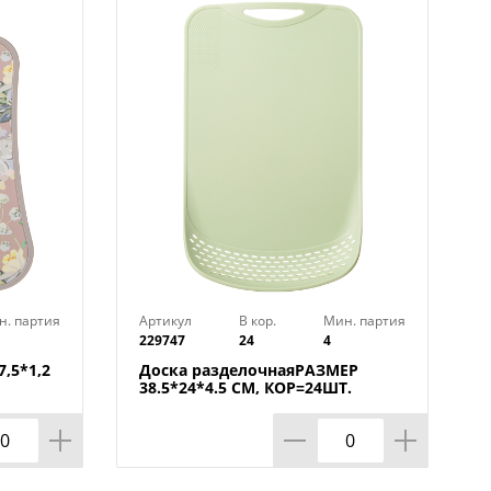
. Подходит для мытья в
н. партия
Артикул
В кор.
Мин. партия
229747
24
4
,5*1,2
Доска разделочнаяРАЗМЕР
38.5*24*4.5 СМ, КОР=24ШТ.
МАЛ.УП.=12ШТ