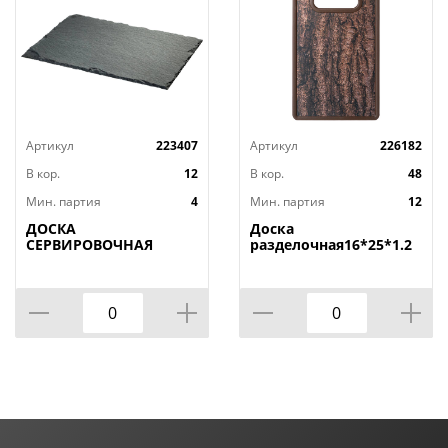
Артикул
223407
Артикул
226182
В кор.
12
В кор.
48
Мин. партия
4
Мин. партия
12
ДОСКА
Доска
СЕРВИРОВОЧНАЯ
разделочная16*25*1.2
AGNESS, MIDHIGHT,
СМ
20*30 СМ, БЕЗ
УПАКОВКИ, КОР=12ШТ.