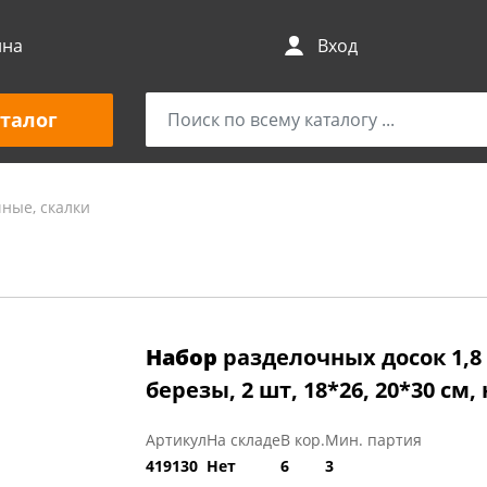
ина
Вход
талог
ные, скалки
Набор
разделочных досок 1,8
березы, 2 шт, 18*26, 20*30 см,
Артикул
На складе
В кор.
Мин. партия
419130
Нет
6
3