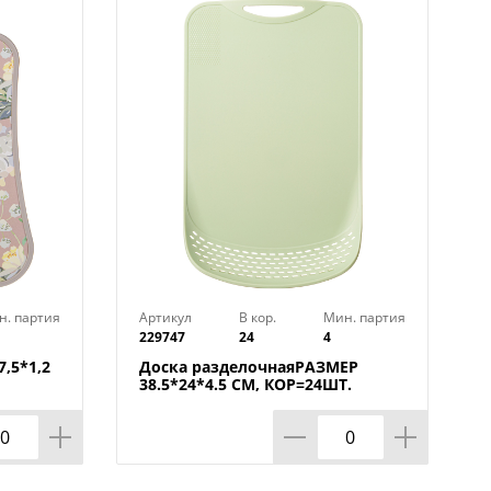
н. партия
Артикул
В кор.
Мин. партия
229747
24
4
,5*1,2
Доска разделочнаяРАЗМЕР
38.5*24*4.5 СМ, КОР=24ШТ.
МАЛ.УП.=12ШТ