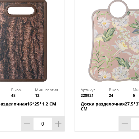
В кор.
Мин. партия
Артикул
В кор.
Ми
48
12
228921
24
6
разделочная16*25*1.2 СМ
Доска разделочная27,5*37
СМ