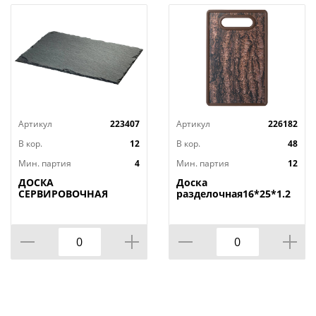
Артикул
223407
Артикул
226182
В кор.
12
В кор.
48
Мин. партия
4
Мин. партия
12
ДОСКА
Доска
СЕРВИРОВОЧНАЯ
разделочная16*25*1.2
AGNESS, MIDHIGHT,
СМ
20*30 СМ, БЕЗ
УПАКОВКИ, КОР=12ШТ.