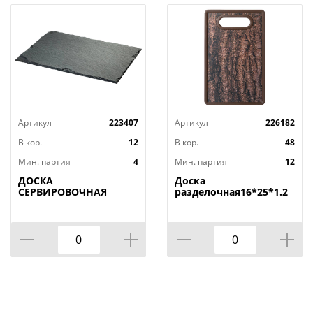
Артикул
223407
Артикул
226182
В кор.
12
В кор.
48
Мин. партия
4
Мин. партия
12
ДОСКА
Доска
СЕРВИРОВОЧНАЯ
разделочная16*25*1.2
AGNESS, MIDHIGHT,
СМ
20*30 СМ, БЕЗ
УПАКОВКИ, КОР=12ШТ.