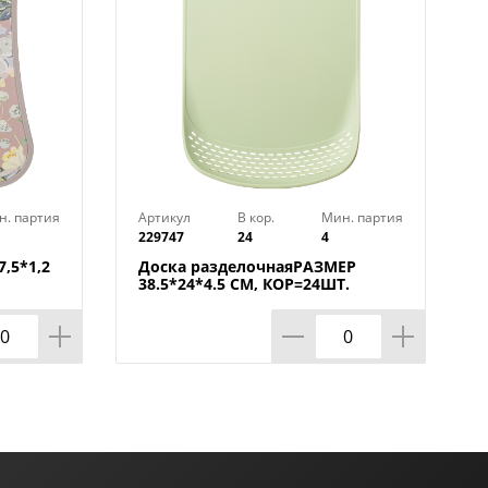
н. партия
Артикул
В кор.
Мин. партия
229747
24
4
,5*1,2
Доска разделочнаяРАЗМЕР
38.5*24*4.5 СМ, КОР=24ШТ.
МАЛ.УП.=12ШТ