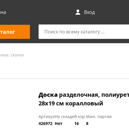
ина
Вход
талог
ные, скалки
Доска
разделочная, полиурет
28х19 см коралловый
Артикул
На складе
В кор.
Мин. партия
426972
Нет
16
8