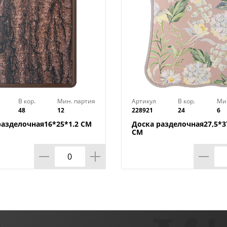
В кор.
Мин. партия
Артикул
В кор.
Ми
48
12
228921
24
6
разделочная16*25*1.2 СМ
Доска разделочная27,5*37
СМ