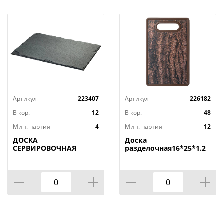
Артикул
223407
Артикул
226182
В кор.
12
В кор.
48
Мин. партия
4
Мин. партия
12
ДОСКА
Доска
СЕРВИРОВОЧНАЯ
разделочная16*25*1.2
AGNESS, MIDHIGHT,
СМ
20*30 СМ, БЕЗ
УПАКОВКИ, КОР=12ШТ.