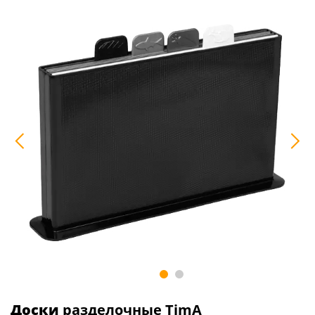
Доски
разделочные TimA