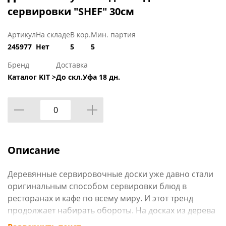
сервировки "SHEF" 30см
Артикул
На складе
В кор.
Мин. партия
245977
Нет
5
5
Бренд
Доставка
Каталог KIT >
До скл.Уфа 18 дн.
Описание
Деревянные сервировочные доски уже давно стали
оригинальным способом сервировки блюд в
ресторанах и кафе по всему миру. И этот тренд
продолжает набирать обороты. На досках из дерева
можно подавать практически любые блюда, кроме,