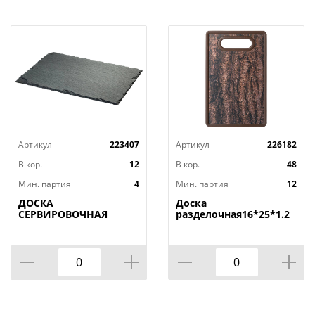
Артикул
223407
Артикул
226182
В кор.
12
В кор.
48
Мин. партия
4
Мин. партия
12
ДОСКА
Доска
СЕРВИРОВОЧНАЯ
разделочная16*25*1.2
AGNESS, MIDHIGHT,
СМ
20*30 СМ, БЕЗ
УПАКОВКИ, КОР=12ШТ.