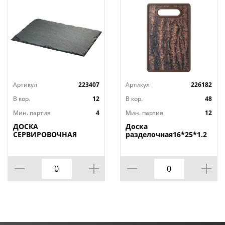
Артикул
223407
Артикул
226182
В кор.
12
В кор.
48
Мин. партия
4
Мин. партия
12
ДОСКА
Доска
СЕРВИРОВОЧНАЯ
разделочная16*25*1.2
AGNESS, MIDHIGHT,
СМ
20*30 СМ, БЕЗ
УПАКОВКИ, КОР=12ШТ.