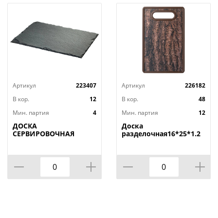
Артикул
223407
Артикул
226182
В кор.
12
В кор.
48
Мин. партия
4
Мин. партия
12
ДОСКА
Доска
СЕРВИРОВОЧНАЯ
разделочная16*25*1.2
AGNESS, MIDHIGHT,
СМ
20*30 СМ, БЕЗ
УПАКОВКИ, КОР=12ШТ.