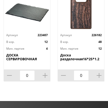
Артикул
223407
Артикул
226182
В кор.
12
В кор.
48
Мин. партия
4
Мин. партия
12
ДОСКА
Доска
СЕРВИРОВОЧНАЯ
разделочная16*25*1.2
AGNESS, MIDHIGHT,
СМ
20*30 СМ, БЕЗ
УПАКОВКИ, КОР=12ШТ.