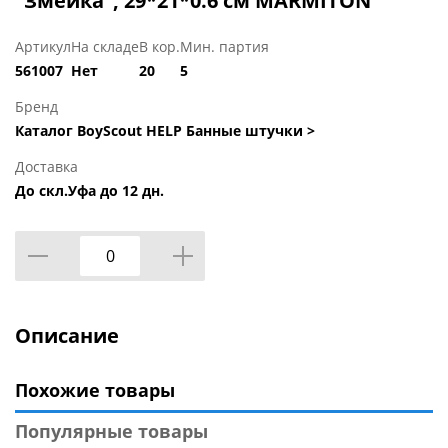
"Змейка", 29*21*0.6 см MARMITON
Артикул
На складе
В кор.
Мин. партия
561007
Нет
20
5
Бренд
Каталог BoyScout HELP Банные штучки >
Доставка
До скл.Уфа до 12 дн.
Описание
Похожие товары
Популярные товары