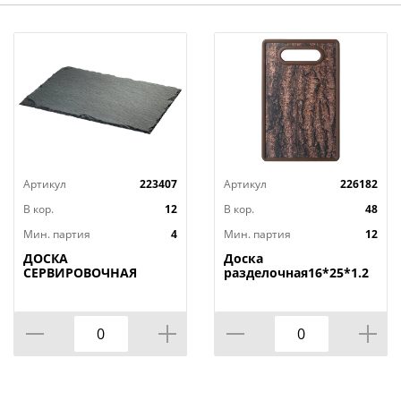
Артикул
223407
Артикул
226182
В кор.
12
В кор.
48
Мин. партия
4
Мин. партия
12
ДОСКА
Доска
СЕРВИРОВОЧНАЯ
разделочная16*25*1.2
AGNESS, MIDHIGHT,
СМ
20*30 СМ, БЕЗ
УПАКОВКИ, КОР=12ШТ.