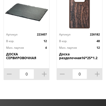
Артикул
223407
Артикул
226182
В кор.
12
В кор.
48
Мин. партия
4
Мин. партия
12
ДОСКА
Доска
СЕРВИРОВОЧНАЯ
разделочная16*25*1.2
AGNESS, MIDHIGHT,
СМ
20*30 СМ, БЕЗ
УПАКОВКИ, КОР=12ШТ.