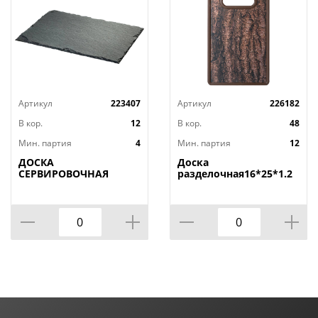
Артикул
223407
Артикул
226182
В кор.
12
В кор.
48
Мин. партия
4
Мин. партия
12
ДОСКА
Доска
СЕРВИРОВОЧНАЯ
разделочная16*25*1.2
AGNESS, MIDHIGHT,
СМ
20*30 СМ, БЕЗ
УПАКОВКИ, КОР=12ШТ.