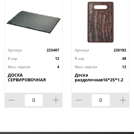
Артикул
223407
Артикул
226182
В кор.
12
В кор.
48
Мин. партия
4
Мин. партия
12
ДОСКА
Доска
СЕРВИРОВОЧНАЯ
разделочная16*25*1.2
AGNESS, MIDHIGHT,
СМ
20*30 СМ, БЕЗ
УПАКОВКИ, КОР=12ШТ.