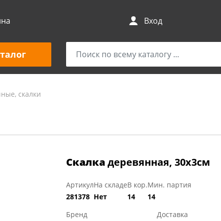
ина
Вход
талог
ные, скалки
Скалка
деревянная, 30х3см
Артикул
На складе
В кор.
Мин. партия
281378
Нет
14
14
Бренд
Доставка