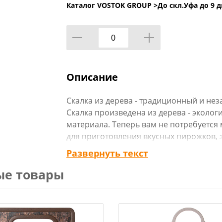
Каталог VOSTOK GROUP >
До скл.Уфа до 9 д
Описание
Скалка из дерева - традиционный и не
Скалка произведена из дерева - эколог
материала. Теперь вам не потребуется 
для приготовления вкусных пирожков, 
Развернуть текст
Технические характеристики:
ые товары
Тип товара : Скалка
Материал : Дерево
Размер упаковки : 31,8х3,4х2,3 см
Размер : 30х3 см
Вес в упаковке : 0,13 кг