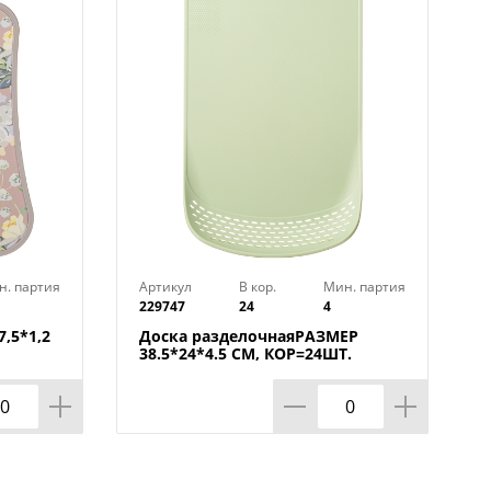
н. партия
Артикул
В кор.
Мин. партия
229747
24
4
,5*1,2
Доска разделочнаяРАЗМЕР
38.5*24*4.5 СМ, КОР=24ШТ.
МАЛ.УП.=12ШТ