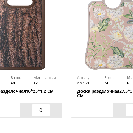
Страна производства : Россия
В кор.
Мин. партия
Артикул
В кор.
Ми
48
12
228921
24
6
разделочная16*25*1.2 СМ
Доска разделочная27,5*37
СМ