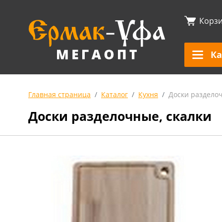
Корз
Ка
Главная страница
Каталог
Кухня
Доски разделоч
Доски разделочные, скалки