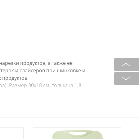
арезки продуктов, а также ее
 терок и слайсеров при шинковке и
х продуктов.
а). Размер 30х18 см, толщина 1,8
зования рекомендуется помыть в
льзованием жидких моющих средств
МОЕЧНОЙ МАШИНЕ.