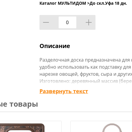
Каталог МУЛЬТИДОМ >
До скл.Уфа 18 дн.
Описание
Разделочная доска предназначена для н
удобно использовать как подставку для
нарезке овощей, фруктов, сыра и други
Изготовлено: деревянный массив (берез
см.
Развернуть текст
Перед первым и после каждого исполь
ые товары
теплой проточной воде, можно с испо
и просушить.
ВНИМАНИЕ! НЕЛЬЗЯ МЫТЬ В ПОСУДО