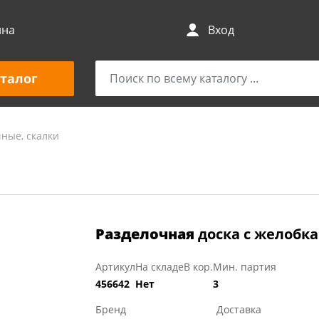
ина
Вход
талог
ные, скалки
Разделочная
доска с желобк
Артикул
На складе
В кор.
Мин. партия
456642
Нет
3
Бренд
Доставка