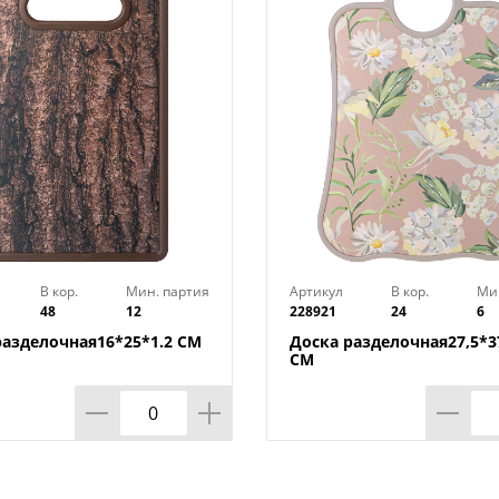
В кор.
Мин. партия
Артикул
В кор.
Ми
48
12
228921
24
6
разделочная16*25*1.2 СМ
Доска разделочная27,5*37
СМ