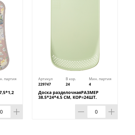
н. партия
Артикул
В кор.
Мин. партия
229747
24
4
,5*1,2
Доска разделочнаяРАЗМЕР
38.5*24*4.5 СМ, КОР=24ШТ.
МАЛ.УП.=12ШТ