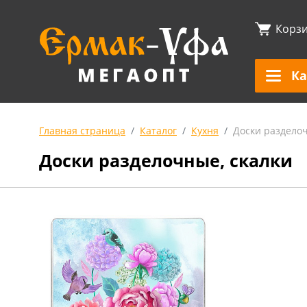
Корз
Ка
Главная страница
Каталог
Кухня
Доски разделоч
Доски разделочные, скалки