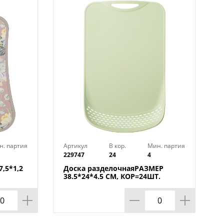
.
н. партия
Артикул
В кор.
Мин. партия
229747
24
4
,5*1,2
Доска разделочнаяРАЗМЕР
38.5*24*4.5 СМ, КОР=24ШТ.
МАЛ.УП.=12ШТ