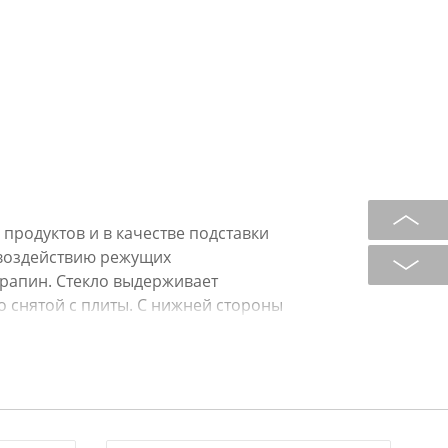
продуктов и в качестве подставки
 воздействию режущих
арапин. Стекло выдерживает
о снятой с плиты. С нижней стороны
дотвращающие скольжение и
ед первым применением и после
 или мягкой щеткой с жидким
оточной водой, просушить. Можно