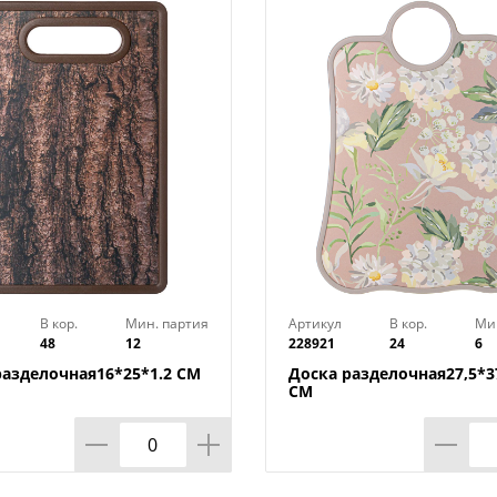
Изготовлено из стекла. Размер 18х18 см
В кор.
Мин. партия
Артикул
В кор.
Ми
48
12
228921
24
6
разделочная16*25*1.2 СМ
Доска разделочная27,5*37
СМ