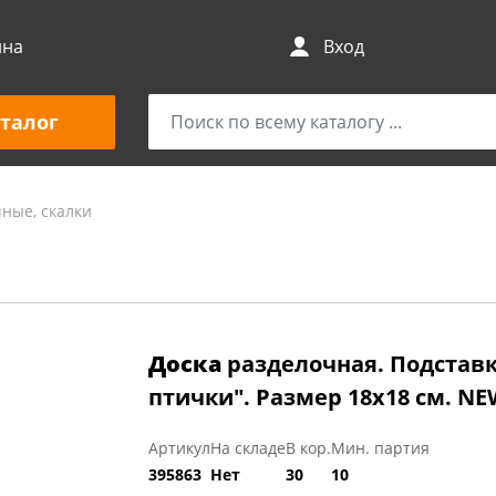
ина
Вход
талог
ные, скалки
Доска
разделочная. Подставк
птички". Размер 18х18 см. NE
Артикул
На складе
В кор.
Мин. партия
395863
Нет
30
10