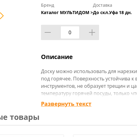
Бренд
Доставка
Каталог МУЛЬТИДОМ >
До скл.Уфа 18 дн.
Описание
Доску можно использовать для нарезки 
под горячее. Поверхность устойчива к
инструментов, не образует трещин и ц
температуру горячей посуды, только чт
расположены пластиковые ножки, пре
Развернуть текст
обеспечивающие термоизоляцию. Пер
ые товары
каждого использования вымыть губкой
моющим средством, сполоснуть под пр
мыть в посудомоечной машине.