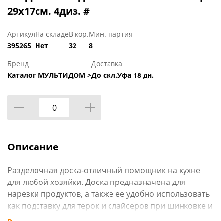
29х17см. 4диз. #
Артикул
На складе
В кор.
Мин. партия
395265
Нет
32
8
Бренд
Доставка
Каталог МУЛЬТИДОМ >
До скл.Уфа 18 дн.
Описание
Разделочная доска-отличный помощник на кухне
для любой хозяйки. Доска предназначена для
нарезки продуктов, а также ее удобно использовать
как подставку для терок и слайсеров при шинковке и
нарезке овощей, фруктов, сыра, хлеба, разделки