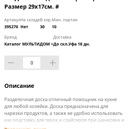
Размер 29х17см. #
Артикул
На складе
В кор.
Мин. партия
395270
Нет
30
10
Бренд
Доставка
Каталог МУЛЬТИДОМ >
До скл.Уфа 18 дн.
Описание
Разделочная доска-отличный помощник на кухне
для любой хозяйки. Доска предназначена для
нарезки продуктов, а также ее удобно использовать
как подставку для терок и слайсеров при шинковке и
нарезке овощей, фруктов, сыра, хлеба, разделки