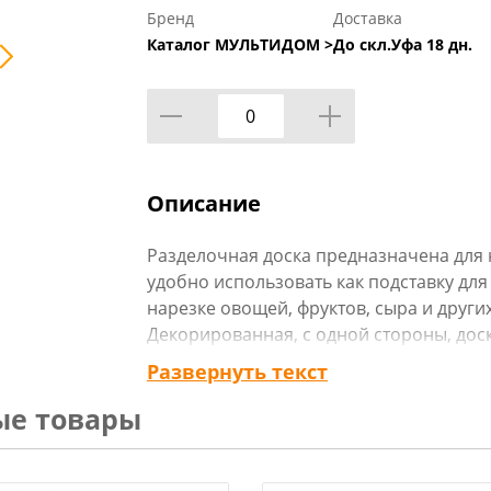
Бренд
Доставка
Каталог МУЛЬТИДОМ >
До скл.Уфа 18 дн.
Описание
Разделочная доска предназначена для н
удобно использовать как подставку для
нарезке овощей, фруктов, сыра и други
Декорированная, с одной стороны, дос
подарком и достойным украшением инте
Развернуть текст
Изготовлено: деревянная фанера (берез
ые товары
Перед первым и после каждого исполь
теплой проточной воде, можно с испо
и просушить.