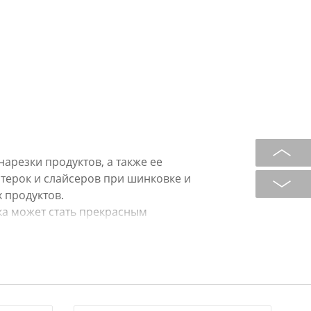
арезки продуктов, а также ее
 терок и слайсеров при шинковке и
х продуктов.
ка может стать прекрасным
рьера кухни, столовой, гостиной.
а). Размер 29х18,5см.
зования рекомендуется промыть в
льзованием жидких моющих средств