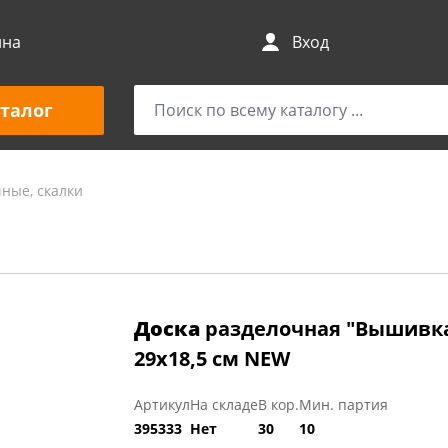
ина
Вход
талог
ные, скалки
Доска
разделочная "Вышивка
29х18,5 см NEW
Артикул
На складе
В кор.
Мин. партия
395333
Нет
30
10