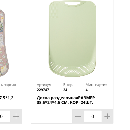
МОЕЧНОЙ МАШИНЕ.
н. партия
Артикул
В кор.
Мин. партия
229747
24
4
,5*1,2
Доска разделочнаяРАЗМЕР
38.5*24*4.5 СМ, КОР=24ШТ.
МАЛ.УП.=12ШТ