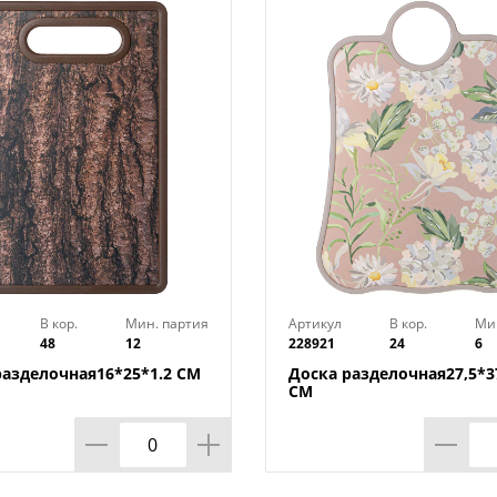
ВНИМАНИЕ! НЕЛЬЗЯ МЫТЬ В ПОСУДО
В кор.
Мин. партия
Артикул
В кор.
Ми
48
12
228921
24
6
разделочная16*25*1.2 СМ
Доска разделочная27,5*37
СМ