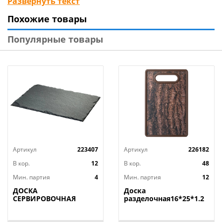
Развернуть текст
пищи и поэтому над ее выбором стоит задуматься
Похожие товары
особенно тщательно.
Популярные товары
Артикул
223407
Артикул
226182
В кор.
12
В кор.
48
Мин. партия
4
Мин. партия
12
ДОСКА
Доска
СЕРВИРОВОЧНАЯ
разделочная16*25*1.2
AGNESS, MIDHIGHT,
СМ
20*30 СМ, БЕЗ