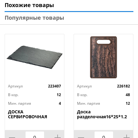
Похожие товары
Популярные товары
Артикул
223407
Артикул
226182
В кор.
12
В кор.
48
Мин. партия
4
Мин. партия
12
ДОСКА
Доска
СЕРВИРОВОЧНАЯ
разделочная16*25*1.2
AGNESS, MIDHIGHT,
СМ
20*30 СМ, БЕЗ
УПАКОВКИ, КОР=12ШТ.