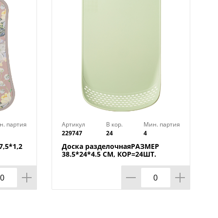
н. партия
Артикул
В кор.
Мин. партия
229747
24
4
,5*1,2
Доска разделочнаяРАЗМЕР
38.5*24*4.5 СМ, КОР=24ШТ.
МАЛ.УП.=12ШТ