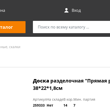
ина
Вход
талог
ные, скалки
Доска
разделочная "Прямая 
38*22*1,8см
Артикул
На складе
В кор.
Мин. партия
259333
Нет
14
7