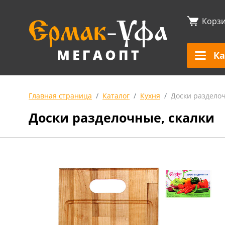
Корз
Ка
Главная страница
Каталог
Кухня
Доски разделоч
Доски разделочные, скалки