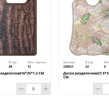
В кор.
Мин. партия
Артикул
В кор.
Ми
48
12
228921
24
6
разделочная16*25*1.2 СМ
Доска разделочная27,5*37
СМ